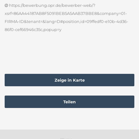
https://bewerbung.opr.de/bewerber-web/?
xsrf=86AA44187AB8F5091BEB5A5AAB37BBE8&company=01-
FIRMA-ID&tenant=&lang=D#position,id=09ffedf0-e10b-4d36-
86f0-cef66946c35c,popup=y
Zeige in Karte
Teilen