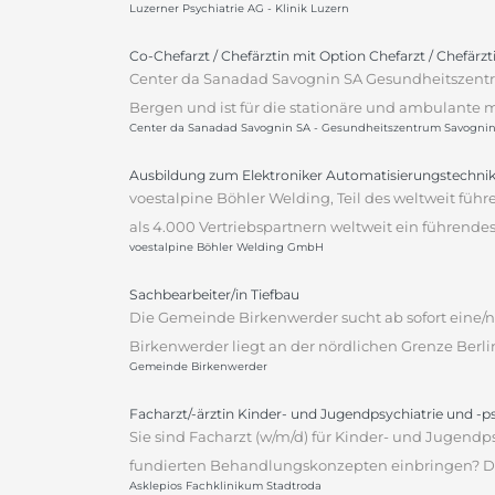
Luzerner Psychiatrie AG - Klinik Luzern
Co-Chefarzt / Chefärztin mit Option Chefarzt / Chefärz
Center da Sanadad Savognin SA Gesundheitszentr
Bergen und ist für die stationäre und ambulante m
Center da Sanadad Savognin SA - Gesundheitszentrum Savogni
Ausbildung zum Elektroniker Automatisierungstechnik
voestalpine Böhler Welding, Teil des weltweit fü
als 4.000 Vertriebspartnern weltweit ein führen
voestalpine Böhler Welding GmbH
Sachbearbeiter/in Tiefbau
Die Gemeinde Birkenwerder sucht ab sofort eine/n 
Birkenwerder liegt an der nördlichen Grenze Berli
Gemeinde Birkenwerder
Facharzt/-ärztin Kinder- und Jugendpsychiatrie und -
Sie sind Facharzt (w/m/d) für Kinder- und Jugendp
fundierten Behandlungskonzepten einbringen? Dann
Asklepios Fachklinikum Stadtroda