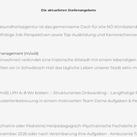
Die aktuellsten Stellenangebote
sgesundheitsagentur ist das gemeinsame Dach für alle NÖ Klinikstan
gfristige Job-Perspektiven sowie Top-Ausbildung und Karrierechancen
omanagement (m/w/d)
 Einwohner) verbindet eine historische Altstadt mit einem lebendige
en wir in Schwäbisch Hall das tägliche Leben unserer Stadt aktiv m
m/d) LPH 6–8 Wir bieten: – Strukturiertes Onboarding – Langfristig
ustellenbetreuung in einem motivierten Team Deine Aufgaben & Pers
sychiatrie oder Pädiatrie) Heilpädagogisch-Psychiatrische Fachstelle
 November 2026 oder nach Vereinbarung Ihre Aufgaben - Ambulante Tät