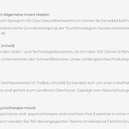
tin Allgemeine Innere Medizin
um Savognin AG Das Gesundheitszentrum Center da Sanadad befind
edizinische Grundversorgung der Tourismusregion Surses verantwortli
n AG
 (m/w/d)
hrenden Stahl- und Technologiekonzerns, ist mit über 100 Jahren Erf
des Unternehmen der Schweißbranche. Unser umfangreiches Produktpor
Sachbearbeiter/-in Tiefbau (m/w/d) Es handelt sich um eine unbefrist
ns und gehört zum Landkreis Oberhavel. Geprägt vom Naturschutzgebi
psychotherapie m/w/d
sychiatrie und -psychotherapie und möchten Ihre Expertise in einer
 werden Sie Teil des engagierten Teams im Asklepios Fachklinikum 