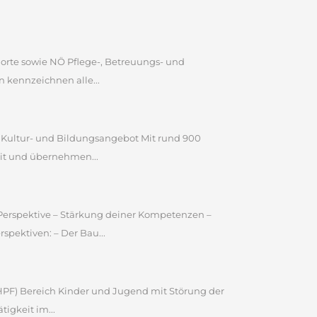
dorte sowie NÖ Pflege-, Betreuungs- und
 kennzeichnen alle...
n Kultur- und Bildungsangebot Mit rund 900
it und übernehmen...
e Perspektive – Stärkung deiner Kompetenzen –
pektiven: – Der Bau...
 (HPF) Bereich Kinder und Jugend mit Störung der
igkeit im...