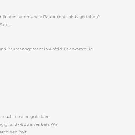
nd möchten kommunale Bauprojekte aktiv gestalten?
Zum...
und Baumanagement in Alsfeld. Es erwartet Sie
r noch nie eine gute Idee.
ig für 3,- € zu erwerben. Wir
aschinen (mit