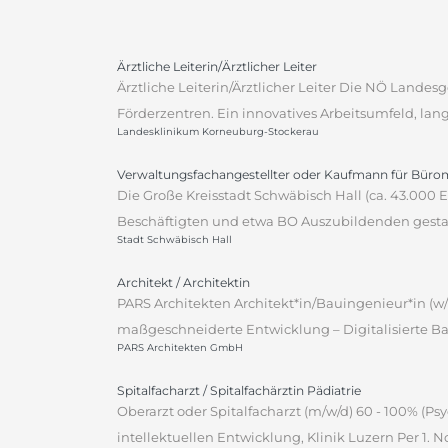
Ärztliche Leiterin/Ärztlicher Leiter
Ärztliche Leiterin/Ärztlicher Leiter Die NÖ Lande
Förderzentren. Ein innovatives Arbeitsumfeld, lan
Landesklinikum Korneuburg-Stockerau
Verwaltungsfachangestellter oder Kaufmann für Bür
Die Große Kreisstadt Schwäbisch Hall (ca. 43.000
Beschäftigten und etwa BO Auszubildenden gestalt
Stadt Schwäbisch Hall
Architekt / Architektin
PARS Architekten Architekt*in/Bauingenieur*in (w/
maßgeschneiderte Entwicklung – Digitalisierte Ba
PARS Architekten GmbH
Spitalfacharzt / Spitalfachärztin Pädiatrie
Oberarzt oder Spitalfacharzt (m/w/d) 60 - 100% (P
intellektuellen Entwicklung, Klinik Luzern Per 1.