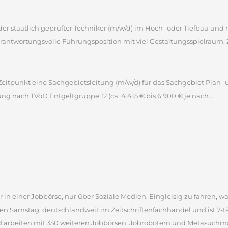
 oder staatlich geprüfter Techniker (m/w/d) im Hoch- oder Tiefbau u
antwortungsvolle Führungsposition mit viel Gestaltungsspielraum. 
itpunkt eine Sachgebietsleitung (m/w/d) für das Sachgebiet Plan- 
tung nach TVöD Entgeltgruppe 12 (ca. 4.415 € bis 6.900 € je nach...
 in einer Jobbörse, nur über Soziale Medien. Eingleisig zu fahren, wa
en Samstag, deutschlandweit im Zeitschriftenfachhandel und ist 7-täg
d arbeiten mit 350 weiteren Jobbörsen, Jobrobotern und Metasuchm