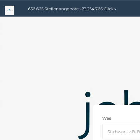
656.665 Stellenangebote • 23.254.766 Clicks
Was