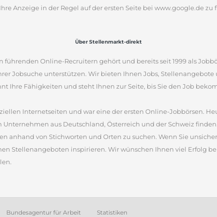
Ihre Anzeige in der Regel auf der ersten Seite bei www.google.de zu f
Über Stellenmarkt-direkt
 führenden Online-Recruitern gehört und bereits seit 1999 als Jobbö
Ihrer Jobsuche unterstützen. Wir bieten Ihnen Jobs, Stellenangebot
nnt Ihre Fähigkeiten und steht Ihnen zur Seite, bis Sie den Job bek
iellen Internetseiten und war eine der ersten Online-Jobbörsen. Heu
 Unternehmen aus Deutschland, Österreich und der Schweiz finden.
en anhand von Stichworten und Orten zu suchen. Wenn Sie unsicher 
nen Stellenangeboten inspirieren. Wir wünschen Ihnen viel Erfolg bei
len.
Bundesagentur für Arbeit
Statistiken