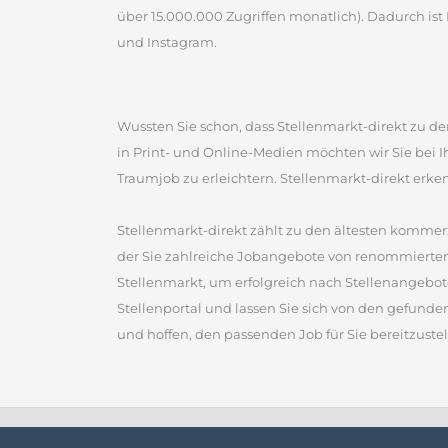
über 15.000.000 Zugriffen monatlich). Dadurch ist 
und Instagram.
Wussten Sie schon, dass Stellenmarkt-direkt zu den
in Print- und Online-Medien möchten wir Sie bei 
Traumjob zu erleichtern. Stellenmarkt-direkt erke
Stellenmarkt-direkt zählt zu den ältesten kommerz
der Sie zahlreiche Jobangebote von renommierten
Stellenmarkt, um erfolgreich nach Stellenangebot
Stellenportal und lassen Sie sich von den gefunde
und hoffen, den passenden Job für Sie bereitzustel
Home
Impressum
AGB
Datenschutz