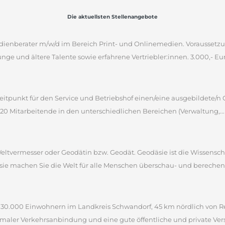
Die aktuellsten Stellenangebote
ienberater m/w/d im Bereich Print- und Onlinemedien. Voraussetz
unge und ältere Talente sowie erfahrene Vertriebler:innen. 3.000,- Euro
itpunkt für den Service und Betriebshof einen/eine ausgebildete/n 
 220 Mitarbeitende in den unterschiedlichen Bereichen (Verwaltung,...
 Weltvermesser oder Geodätin bzw. Geodät. Geodäsie ist die Wissensc
sie machen Sie die Welt für alle Menschen überschau- und berechen
a. 30.000 Einwohnern im Landkreis Schwandorf, 45 km nördlich von R
imaler Verkehrsanbindung und eine gute öffentliche und private Vers