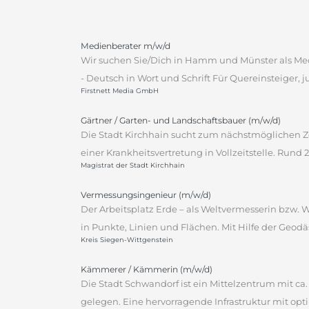
Medienberater m/w/d
Wir suchen Sie/Dich in Hamm und Münster als Med
- Deutsch in Wort und Schrift Für Quereinsteiger, j
Firstnett Media GmbH
Gärtner / Garten- und Landschaftsbauer (m/w/d)
Die Stadt Kirchhain sucht zum nächstmöglichen Ze
einer Krankheitsvertretung in Vollzeitstelle. Rund
Magistrat der Stadt Kirchhain
Vermessungsingenieur (m/w/d)
Der Arbeitsplatz Erde – als Weltvermesserin bzw.
in Punkte, Linien und Flächen. Mit Hilfe der Geodä
Kreis Siegen-Wittgenstein
Kämmerer / Kämmerin (m/w/d)
Die Stadt Schwandorf ist ein Mittelzentrum mit c
gelegen. Eine hervorragende Infrastruktur mit opt