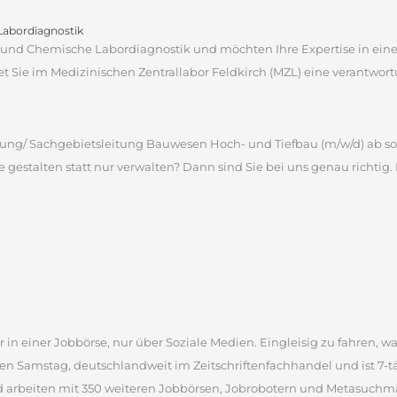
 Labordiagnostik
che und Chemische Labordiagnostik und möchten Ihre Expertise in e
 Sie im Medizinischen Zentrallabor Feldkirch (MZL) eine verantwortun
ng/ Sachgebietsleitung Bauwesen Hoch- und Tiefbau (m/w/d) ab sofort,
e gestalten statt nur verwalten? Dann sind Sie bei uns genau richtig.
 in einer Jobbörse, nur über Soziale Medien. Eingleisig zu fahren, wa
en Samstag, deutschlandweit im Zeitschriftenfachhandel und ist 7-täg
d arbeiten mit 350 weiteren Jobbörsen, Jobrobotern und Metasuchm