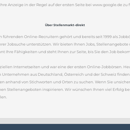
Ihre Anzeige in der Regel auf der ersten Seite bei www.google.de zu f
Über Stellenmarkt-direkt
 führenden Online-Recruitern gehört und bereits seit 1999 als Jobbö
Ihrer Jobsuche unterstützen. Wir bieten Ihnen Jobs, Stellenangebot
nnt Ihre Fähigkeiten und steht Ihnen zur Seite, bis Sie den Job bek
iellen Internetseiten und war eine der ersten Online-Jobbörsen. Heu
 Unternehmen aus Deutschland, Österreich und der Schweiz finden.
en anhand von Stichworten und Orten zu suchen. Wenn Sie unsicher 
nen Stellenangeboten inspirieren. Wir wünschen Ihnen viel Erfolg bei
len.
Bundesagentur für Arbeit
Statistiken