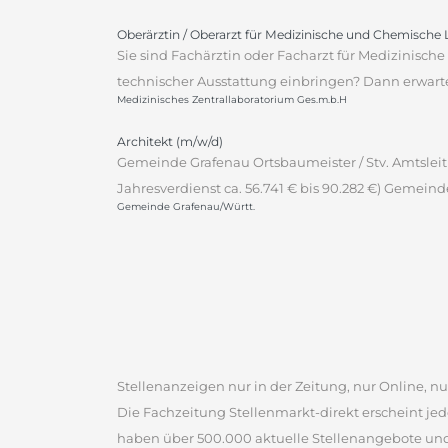
Oberärztin / Oberarzt für Medizinische und Chemische
Sie sind Fachärztin oder Facharzt für Medizinis
technischer Ausstattung einbringen? Dann erwartet
Medizinisches Zentrallaboratorium Ges.m.b.H
Architekt (m/w/d)
Gemeinde Grafenau Ortsbaumeister / Stv. Amtsleitu
Jahresverdienst ca. 56.741 € bis 90.282 €) Gemeind
Gemeinde Grafenau/Württ.
Stellenanzeigen nur in der Zeitung, nur Online, nur
Die Fachzeitung Stellenmarkt-direkt erscheint jed
haben über 500.000 aktuelle Stellenangebote un