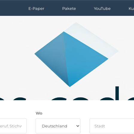
E-Paper
Pakete
YouTube
Ku
Wo