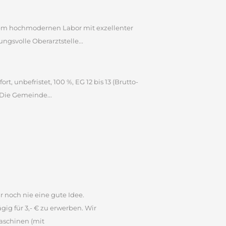
inem hochmodernen Labor mit exzellenter
gsvolle Oberarztstelle...
 unbefristet, 100 %, EG 12 bis 13 (Brutto-
 Die Gemeinde...
r noch nie eine gute Idee.
ig für 3,- € zu erwerben. Wir
aschinen (mit