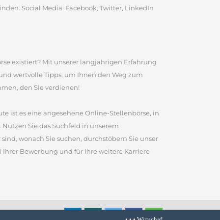
inden. Social Media: Facebook, Twitter, LinkedIn
rse existiert? Mit unserer langjährigen Erfahrung
e und wertvolle Tipps, um Ihnen den Weg zum
ommen, den Sie verdienen!
te ist es eine angesehene Online-Stellenbörse, in
 Nutzen Sie das Suchfeld in unserem
sind, wonach Sie suchen, durchstöbern Sie unser
 Ihrer Bewerbung und für Ihre weitere Karriere
• • •
Wirtschaftskrise stresst Arbeitnehme