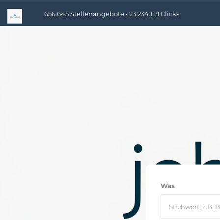
656.645 Stellenangebote • 23.234.118 Clicks
Was