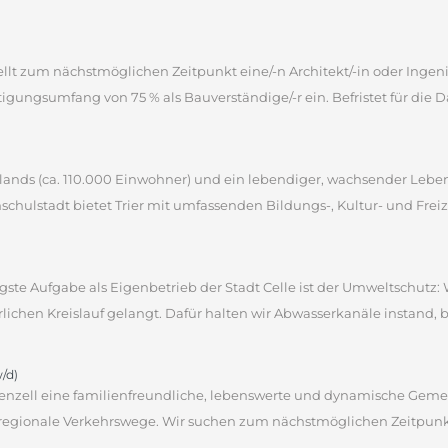
ellt zum nächstmöglichen Zeitpunkt eine/-n Architekt/-in oder Ingen
igungsumfang von 75 % als Bauverständige/-r ein. Befristet für die Da
tschlands (ca. 110.000 Einwohner) und ein lebendiger, wachsender Le
schulstadt bietet Trier mit umfassenden Bildungs-, Kultur- und Freiz
gste Aufgabe als Eigenbetrieb der Stadt Celle ist der Umweltschutz: 
rlichen Kreislauf gelangt. Dafür halten wir Abwasserkanäle instand, b
/d)
henzell eine familienfreundliche, lebenswerte und dynamische Geme
regionale Verkehrswege. Wir suchen zum nächstmöglichen Zeitpunkt 