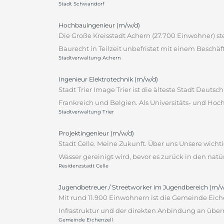
Stadt Schwandorf
Hochbauingenieur (m/w/d)
Die Große Kreisstadt Achern (27.700 Einwohner) st
Baurecht in Teilzeit unbefristet mit einem Beschäft
Stadtverwaltung Achern
Ingenieur Elektrotechnik (m/w/d)
Stadt Trier Image Trier ist die älteste Stadt Deu
Frankreich und Belgien. Als Universitäts- und Hoch
Stadtverwaltung Trier
Projektingenieur (m/w/d)
Stadt Celle. Meine Zukunft. Über uns Unsere wichti
Wasser gereinigt wird, bevor es zurück in den natü
Residenzstadt Celle
Jugendbetreuer / Streetworker im Jugendbereich (m/w
Mit rund 11.900 Einwohnern ist die Gemeinde Eic
Infrastruktur und der direkten Anbindung an über
Gemeinde Eichenzell