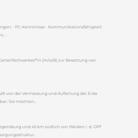
ungen: - PC-Kenntnisse - Kommunikationsfähigkeit
...
Gartenfachwerker/*in (m/w/d) zur Besetzung von
haft von der Vermessung und Aufteilung der Erde
bar. Sie möchten...
egensburg und 45 km südlich von Weiden i. d. OPf.
orgungsstruktur...