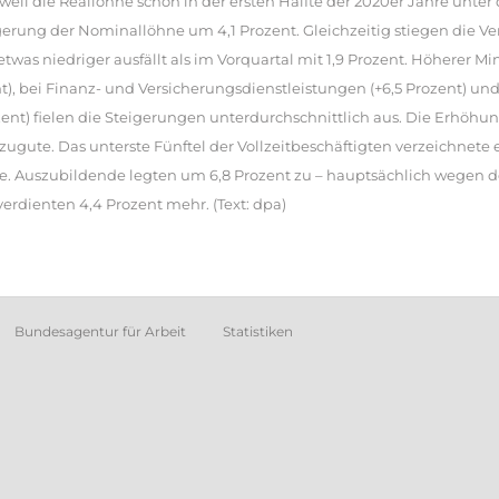
weil die Reallöhne schon in der ersten Hälfte der 2020er Jahre unter 
teigerung der Nominallöhne um 4,1 Prozent. Gleichzeitig stiegen die V
etwas niedriger ausfällt als im Vorquartal mit 1,9 Prozent. Höherer M
), bei Finanz- und Versicherungsdienstleistungen (+6,5 Prozent) und
rozent) fielen die Steigerungen unterdurchschnittlich aus. Die Erhö
gute. Das unterste Fünftel der Vollzeitbeschäftigten verzeichnete
tte. Auszubildende legten um 6,8 Prozent zu – hauptsächlich wege
erdienten 4,4 Prozent mehr. (Text: dpa)
Bundesagentur für Arbeit
Statistiken