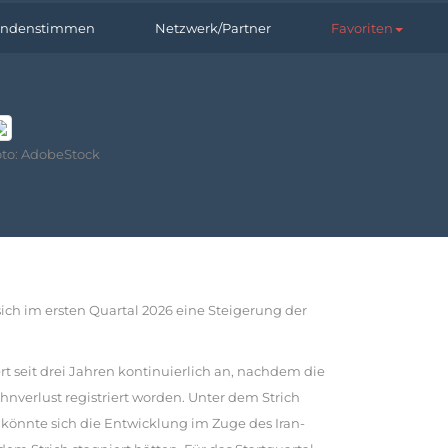
ndenstimmen
Netzwerk/Partner
Favoriten
oto: AdobeStock
ich im ersten Quartal 2026 eine Steigerung der
 seit drei Jahren kontinuierlich an, nachdem die
hnverlust registriert worden. Unter dem Strich
könnte sich die Entwicklung im Zuge des Iran-