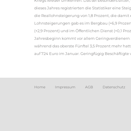
Kriegs wieder umkehren. Das sei besonders bitter, 
dieses Jahres registrierten die Statistiker eine S
die Reallohnsteigerung von 1,8 Prozent, die damit 
Lohnsteigerungen gab es im Bergbau (+6,9 Prozent
(+2,9 Prozent) und im Öffentlichen Dienst (+0,1 P
Jahresbeginn kommt vor allem Geringverdienern zu
während das oberste Fünftel 3,5 Prozent mehr ha
auf 724 Euro im Januar. Geringfügig Beschäftigte v
Home
Impressum
AGB
Datenschutz