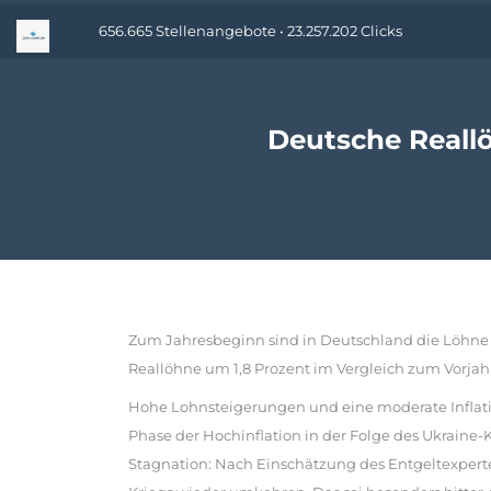
656.665 Stellenangebote • 23.257.202 Clicks
Deutsche Reall
Zum Jahresbeginn sind in Deutschland die Löhne er
Reallöhne um 1,8 Prozent im Vergleich zum Vorjahr
Hohe Lohnsteigerungen und eine moderate Inflatio
Phase der Hochinflation in der Folge des Ukraine-K
Stagnation: Nach Einschätzung des Entgeltexpert