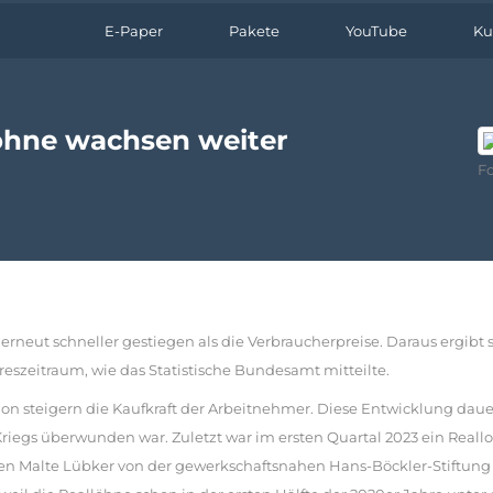
E-Paper
Pakete
YouTube
Ku
öhne wachsen weiter
F
neut schneller gestiegen als die Verbraucherpreise. Daraus ergibt s
eszeitraum, wie das Statistische Bundesamt mitteilte.
n steigern die Kaufkraft der Arbeitnehmer. Diese Entwicklung dauert
riegs überwunden war. Zuletzt war im ersten Quartal 2023 ein Reallo
en Malte Lübker von der gewerkschaftsnahen Hans-Böckler-Stiftung 