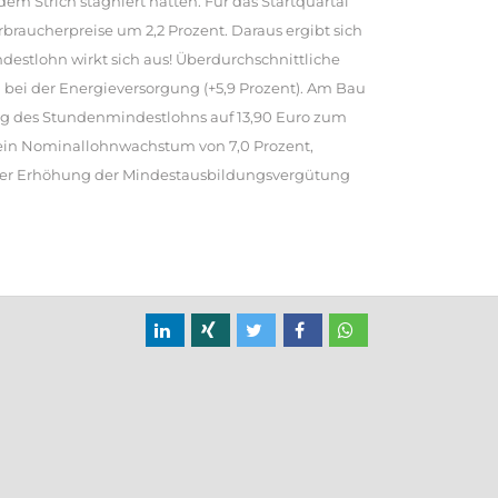
dem Strich stagniert hätten. Für das Startquartal
erbraucherpreise um 2,2 Prozent. Daraus ergibt sich
indestlohn wirkt sich aus! Überdurchschnittliche
 bei der Energieversorgung (+5,9 Prozent). Am Bau
hung des Stundenmindestlohns auf 13,90 Euro zum
 ein Nominallohnwachstum von 7,0 Prozent,
n der Erhöhung der Mindestausbildungsvergütung