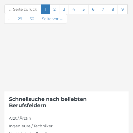
← Seite zurück
1
2
3
4
5
6
7
8
9
…
29
30
Seite vor →
Schnellsuche nach beliebten
Berufsfeldern
Arzt / Ärztin
Ingenieure / Techniker