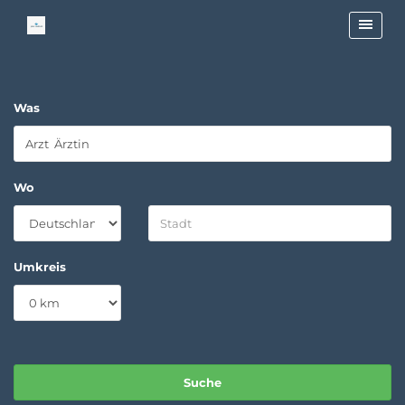
Was
Wo
Umkreis