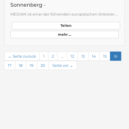
Sonnenberg
-
MEDIAN ist einer der führenden europäischen Anbieter für medizinische Rehabilitation und psychische Gesundheit. Mit mehr als 120 Reha-Einrichtungen in ganz Deutschland bietet MEDIAN ein dynamisches und innovatives Umfeld für Beschäftigte in den unterschiedlichsten Behandlungsbereichen mit vielfältigen Einstiegs- und Entwicklungsmöglichkeiten. Als Spezialist für Rehabilitation und Teilhabe begleiten wir unsere Patientinnen und Patienten auf dem Weg zur Genesung und zurück in die Gesellschaft – g…
Teilen
mehr ...
← Seite zurück
1
2
…
12
13
14
15
16
17
18
19
20
Seite vor →