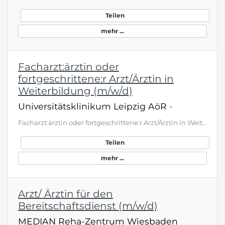
Teilen
mehr ...
Facharzt:ärztin oder
fortgeschrittene:r Arzt/Ärztin in
Weiterbildung (m/w/d)
Universitätsklinikum Leipzig AöR
-
Facharzt:ärztin oder fortgeschrittene:r Arzt/Ärztin in Weiterbildung (m/w/d) Einrichtung: Department für Bildgebung und Strahlenmedizin Anstellungsart: unbefristet als Facharzt:ärztin oder befristet im Rahmen der Weiterbildung Arbeitsdauer: Teilzeit (20,00h) Arbeitsbeginn: 01.09.2026 Gehaltsspanne: min. 7.400,00 € - max. 9.300,00 € brutto/Monat (Vollzeit) als Einstiegsgehalt. Die konkrete Vergütung richtet sich nach den Vorgaben des Haustarifvertrag des Universitätsklinikums Leipzig AöR. Was di…
Teilen
mehr ...
Arzt/ Ärztin für den
Bereitschaftsdienst (m/w/d)
MEDIAN Reha-Zentrum Wiesbaden