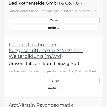
Bad Rothenfelde GmbH & Co. KG
-
Das erwartet Sie bei uns Kollegiale, interdisziplinäre Zusammenarbeit mit den anderen Fachabteilungen Sie erlernen die Anwendung moderner, chirurgischer, diagnostischer und therapeutischer Verfahren Prä- und postoperative Diagnostik und Behandlung unserer Patienten Wir bieten Ihnen Gelegenheit bei komplexen Herzchirurgischen Eingriffen zu assistieren Versorgung von Patienten der IPS und IMC Das bringen Sie mit Abgeschlossenes Studium der Humanmedizin mit deutscher Approbation oder ein in Weiter…
Teilen
mehr ...
Facharzt:ärztin oder
fortgeschrittene:r Arzt/Ärztin in
Weiterbildung (m/w/d)
Universitätsklinikum Leipzig AöR
-
Facharzt:ärztin oder fortgeschrittene:r Arzt/Ärztin in Weiterbildung (m/w/d) Einrichtung: Department für Bildgebung und Strahlenmedizin Anstellungsart: unbefristet als Facharzt:ärztin oder befristet im Rahmen der Weiterbildung Arbeitsdauer: Teilzeit (20,00h) Arbeitsbeginn: 01.09.2026 Gehaltsspanne: min. 7.400,00 € - max. 9.300,00 € brutto/Monat (Vollzeit) als Einstiegsgehalt. Die konkrete Vergütung richtet sich nach den Vorgaben des Haustarifvertrag des Universitätsklinikums Leipzig AöR. Was di…
Teilen
mehr ...
Arzt/-ärztin Psychosomatik