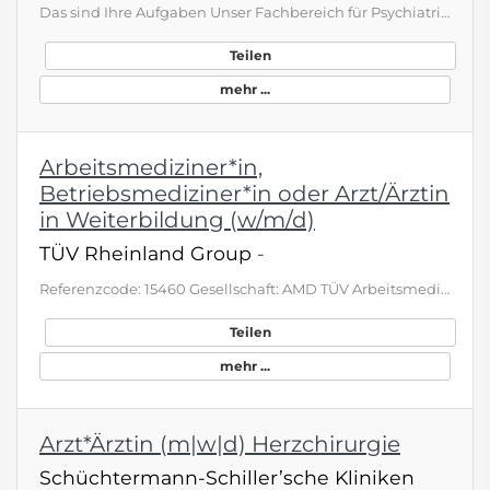
Das sind Ihre Aufgaben Unser Fachbereich für Psychiatrie, Psychosomatik und Psychotherapie des Kindes- und Jugendalters sucht ein neues Teammitglied, das genauso engagiert ist wie wir. Wir sind stolz darauf, die größte Kinder- und Jugendpsychiatrie in Deutschland mit 250 stationären und teilstationären Betten und Plätzen zu sein. Das Hauptgelände ist in Viersen, unsere Tageskliniken befinden sich in Viersen, Neuss, Krefeld, Mönchengladbach und Heinsberg. Wir behandeln das gesamte Spektrum kinde…
Teilen
mehr ...
Arbeitsmediziner*in,
Betriebsmediziner*in oder Arzt/Ärztin
in Weiterbildung (w/m/d)
TÜV Rheinland Group
-
Referenzcode: 15460 Gesellschaft: AMD TÜV Arbeitsmedizinische Dienste GmbH Die Begeisterung für zukunftsweisende Lösungen teilen wir mit über 28.000 Menschen rund um den Globus. Bei TÜV Rheinland können Sie Ihr Wissen eigenverantwortlich einbringen und sich dabei persönlich immer weiter entwickeln. Wir sind ein Team aus hochqualifizierten Expertinnen und Experten, die sich verantwortungsvollen Herausforderungen stellen, um das Leben mit wertvollen Leistungen zu bereichern. Und wir alle lieben, …
Teilen
mehr ...
Arzt*Ärztin (m|w|d) Herzchirurgie
Schüchtermann-Schiller’sche Kliniken