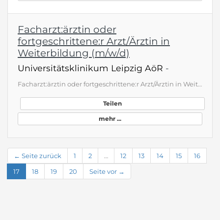
Facharzt:ärztin oder
fortgeschrittene:r Arzt/Ärztin in
Weiterbildung (m/w/d)
Universitätsklinikum Leipzig AöR
-
Facharzt:ärztin oder fortgeschrittene:r Arzt/Ärztin in Weiterbildung (m/w/d) Einrichtung: Department für Bildgebung und Strahlenmedizin Anstellungsart: unbefristet als Facharzt:ärztin oder befristet im Rahmen der Weiterbildung Arbeitsdauer: Teilzeit (20,00h) Arbeitsbeginn: 01.09.2026 Gehaltsspanne: min. 7.400,00 € - max. 9.300,00 € brutto/Monat (Vollzeit) als Einstiegsgehalt. Die konkrete Vergütung richtet sich nach den Vorgaben des Haustarifvertrag des Universitätsklinikums Leipzig AöR. Was di…
Teilen
mehr ...
← Seite zurück
1
2
…
12
13
14
15
16
17
18
19
20
Seite vor →