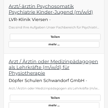
Arzt/-ärztin Psychosomatik
Psychiatrie Kinder-Jugend (m/w/d)
LVR-Klinik Viersen
-
Das sind Ihre Aufgaben Unser Fachbereich für Psychiatrie, Psychosomatik und Psychotherapie des Kindes- und Jugendalters sucht ein neues Teammitglied, das genauso engagiert ist wie wir. Wir sind stolz darauf, die größte Kinder- und Jugendpsychiatrie in Deutschland mit 250 stationären und teilstationären Betten und Plätzen zu sein. Das Hauptgelände ist in Viersen, unsere Tageskliniken befinden sich in Viersen, Neuss, Krefeld, Mönchengladbach und Heinsberg. Wir behandeln das gesamte Spektrum kinde…
Teilen
mehr ...
Arzt / Ärztin oder Medizinpädagogen
als Lehrkräfte (m/w/d) für
Physiotherapie
Döpfer Schulen Schwandorf GmbH
-
Arzt / Ärztin oder Medizinpädagogen als Lehrkräfte (m/w/d) für Physiotherapie Döpfer Schulen GmbH Teilzeit Hamburg Präsenz / Mobil Mit mehr als 30 Jahren Erfahrung im Bildungsbereich zählt die Döpfer Gruppe mit ihren Aus- und Weiterbildungen sowie Studiengängen zu den führenden Bildungseinrichtungen im Gesundheits- und Sozialwesen. Die Döpfer Gruppe besteht deutschlandweit aus vier Unternehmensbereichen: den Döpfer Schulen, der Döpfer Akademie Fort- und Weiterbildung, dem Praxisverbund Döpfer u…
Teilen
mehr ...