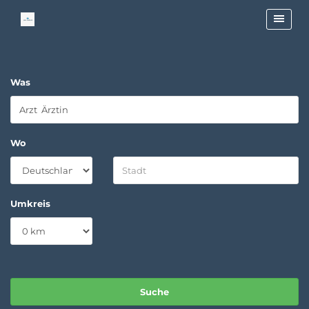
Was
Wo
Umkreis