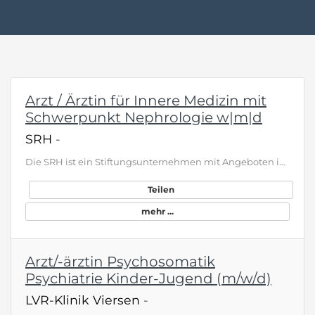
Arzt / Ärztin für Innere Medizin mit
Schwerpunkt Nephrologie w|m|d
SRH
-
Die SRH ist ein Stiftungsunternehmen mit Angeboten in den Bereichen Bildung und Gesundheit. Die mehr als 17 000 Mitarbeiter:innen der SRH begleiten jährlich über 1,2 Millionen Menschen auf ihren individuellen Lebenswegen. Seit der Gründung 1966 setzt sie sich für die Weiterentwicklung des Bildungs- und Gesundheitswesens ein. Die SRH ist sich ihrer gesellschaftlichen Verantwortung seit jeher bewusst. Um für noch mehr Menschen neue Lebenschancen zu eröffnen, reinvestiert sie ihre Gewinne in die…
Teilen
mehr ...
Arzt/-ärztin Psychosomatik
Psychiatrie Kinder-Jugend (m/w/d)
LVR-Klinik Viersen
-