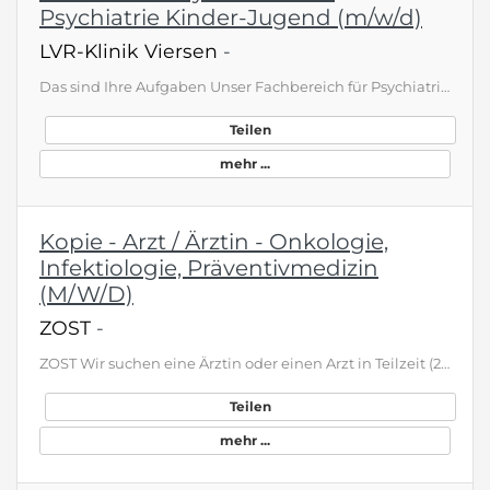
Psychiatrie Kinder-Jugend (m/w/d)
LVR-Klinik Viersen
-
Das sind Ihre Aufgaben Unser Fachbereich für Psychiatrie, Psychosomatik und Psychotherapie des Kindes- und Jugendalters sucht ein neues Teammitglied, das genauso engagiert ist wie wir. Wir sind stolz darauf, die größte Kinder- und Jugendpsychiatrie in Deutschland mit 250 stationären und teilstationären Betten und Plätzen zu sein. Das Hauptgelände ist in Viersen, unsere Tageskliniken befinden sich in Viersen, Neuss, Krefeld, Mönchengladbach und Heinsberg. Wir behandeln das gesamte Spektrum kinde…
Teilen
mehr ...
Kopie - Arzt / Ärztin - Onkologie,
Infektiologie, Präventivmedizin
(M/W/D)
ZOST
-
ZOST Wir suchen eine Ärztin oder einen Arzt in Teilzeit (24 Stunden) für unsere Praxis in Dortmund (Stadtteil Schüren). In unserer Praxis behandeln wir unsere Patientinnen und Patienten mit etablierten, schulmedizinischen und komplementären Therapieformen der Ganzheitsmedizin (Ozonsauerstofftherapie / Infusionstherapie / Neuraltherapie). Unserer Schwerpunkte sind die Onkologie, Infektiologie, Durchblutungsstörungen, Wundversorgung aber auch präventive Therapieansätze der funktionellen Medizin. …
Teilen
mehr ...