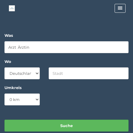
Was
Wo
Umkreis