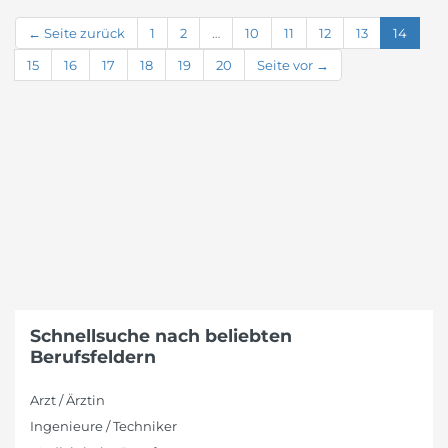
← Seite zurück
1
2
…
10
11
12
13
14
15
16
17
18
19
20
Seite vor →
Schnellsuche nach beliebten
Berufsfeldern
Arzt / Ärztin
Ingenieure / Techniker