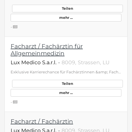
Teilen
mehr ...
-
Facharzt / Fachärztin für
Allgemeinmedizin
Lux Medico S.a.r.l.
-
8009, Strassen, LU
Exklusive Karrierechance für Fachärztinnen &amp; Fachärzte (m/w/d) – Luxemburg In unserem neu eröffneten, exklusiv ausgestatteten Ärztehaus in Luxemburg bietet sich eine außergewöhnliche Karrierechance für Kardiologen, Ophthalmologen, Endokrinologen, Pneumologen, Urologen, Gastroenterologen, Hals-Nasen-Ohren-Ärzte und Allgemeinmediziner (m/w/d). Hier verbinden sich medizinische Exzellenz, optimale Arbeitsbedingungen und eine herausragende Lebensqualität auf einzigartige Weise. Das bieten wir • Hochwertige Praxisräume mit modernster Medizintechnik auf dem neuesten Stand • Komplette Organisation und Administration – voller Fokus auf Medizin • Überdurchschnittliche, transparente Vergütung mit attraktiven Perspektiven • Arbeiten in Luxemburg – einem der Länder mit der höchsten Lebensqualität weltweit, ideal für Familie und berufliche Entwicklung Ihr Profil • Facharztanerkennung • Sprachen: Deutsch, Englisch • Hoher Qualitätsanspruch und patienten- orientierte Arbeitsweise • Teamfähigkeit und Interesse an einer langfristigen Zusammenarbeit Sie bringen Kittel und Stethoskop. Den Rest übernehmen wir. Wir freuen uns auf Ihre Bewerbung an: contact@luxmedico.lu
Teilen
mehr ...
-
Facharzt / Fachärztin
Lux Medico S.a.r.l.
-
8009, Strassen, LU