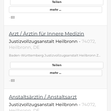
Teilen
mehr ...
-
Arzt / Ärztin für Innere Medizin
Justizvollzugsanstalt Heilbronn
-
74072,
Heilbronn, DE
Baden-Württemberg Justizvollzugsanstalt Heilbronn Zur Verstärkung unseres Teams suchen wir für den Dienstort Heilbronn zum nächstmöglichen Zeitpunkt Anstaltsärztin/Anstaltsarzt (w/m/d) inVoll-/Teilzeit IhreAufgaben, insbesondere: • Durchführung allgemeinmedizinischer Sprechstunden sowie Akut- und Notfallversorgung von Inhaftierten • Erstuntersuchungen und Gesundheitsprüfungen bei Neuaufnahmen sowie die kontinuierliche Betreuung chronisch kranker Inhaftierter Das Behandlungsspektrum umfasst u. a.: • Allgemeinmedizinische, internistische und psychiatrische Krankheitsbilder • Suchtmedizinische Betreuung (u. a. Alkohol, Substitution, Entzug) • Infektiologische Versorgung (u. a. Hepatitis, HIV) Ihr Profil: • Approbation als Ärztin/Arzt • Möglichst Erfahrung in der Allgemeinmedizin, Inneren Medizin oder Psychiatrie • Facharztanerkennung ist wünschenswert, aber nicht zwingend erforderlich • Bereitschaft zur Erlangung der Substitutionsberechtigung gemäß § 5 BtMVV Wir bieten u. a.: • Sichere Beschäftigung im öffentlichen Dienst und ggfs. Übernahme in Beamtenverhältnis (A15) möglich • geregelte und familienfreundliche Arbeitszeiten (kein Schichtdienst, keine Nacht-/Wochenenddienste), Teilzeit ist möglich • Eine ärztliche Tätigkeit außerhalb der kassenärztlichen Abrechnungszwänge • Die Vergütung erfolgt nach dem Tarifvertrag für Ärztinnen und Ärzte der Länder (TV-Ärzte) in der Entgeltgruppe Ä1 bzw. mit fachärztlicher Qualifikation in Ä2 Haben wir Ihr Interesse geweckt? Nähere Informationen zur Anstalt und Tätigkeit sowie datenschutzrechtliche Hinweise finden Sie im Internet unter https://jva-heilbronn.justiz-bw.de/pb/,Lde/Startseite. Informieren Sie sich gerne im Vorfeld Ihrer Bewerbung telefonisch bei Verwaltungsleiterin Frau Csaszar unter 07131/798-120 oder stellvertretenden Verwaltungsleitung Frau Kessler unter 07131/798-123. Justizvollzugsanstalt Heilbronn, Verwaltungsleitung, Steinstraße 21, 74072 Heilbronn, poststelle@jvaheilbronn.justiz.bwl.de
Teilen
mehr ...
-
Anstaltsärztin / Anstaltsarzt
Justizvollzugsanstalt Heilbronn
-
74072,
Heilbronn, DE